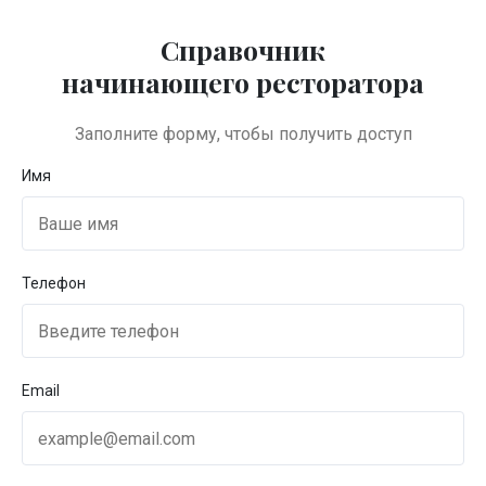
Справочник

начинающего ресторатора
Заполните форму, чтобы получить доступ
Имя
Справочник
—
Модуль 8
— Определим потери при
обработке продуктов и увеличим прибыльность
Телефон
блюд
Определим потери
при обработке
Email
продуктов и